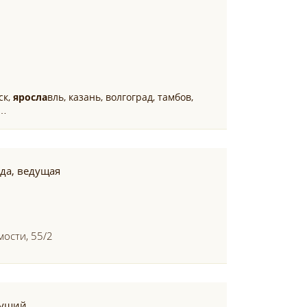
ск,
яросла
вль, казань, волгоград, тамбов,
и…
да, ведущая
мости, 55/2
дущий