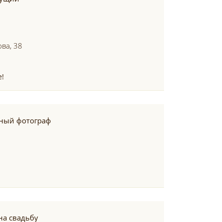
ва, 38
е!
ный фотограф
на свадьбу