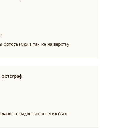
m
 фотосъёмки,а так же на вёрстку
 фотограф
сла
вле. с радостью посетил бы и