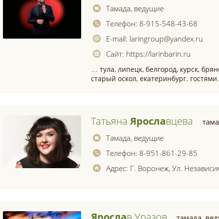
Тамада, ведущие
Телефон:
8-915-548-43-68
E-mail:
laringroup@yandex.ru
Сайт:
https://larinbarin.ru
… тула, липецк, белгород, курск, брян
старый оскол, екатеринбург. гостям
Татьяна
Яросла
Вцева
тама
Тамада, ведущие
Телефон:
8-951-861-29-85
Адрес:
Г. Воронеж, Ул. Независи
Яросла
В Уразов
тамада, ве