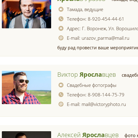
Тамада, ведущие
Телефон:
8-920-454-44-61
Адрес:
Г. Воронеж, Ул. Ворошило
E-mail:
urazov_parma@mail.ru
буду рад провести ваше мероприяти
Виктор
Яросла
Вцев
свадеб
Свадебные фотографы
Телефон:
8-908-144-75-79
E-mail:
mail@victoryphoto.ru
Алексей
Яросла
Вцев
фото 