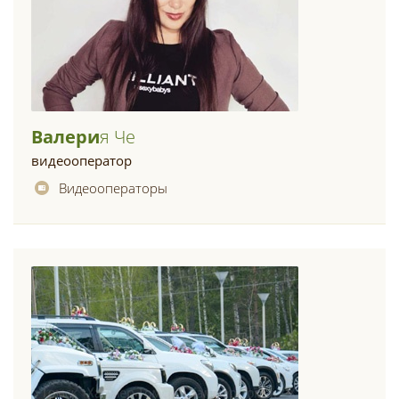
Валери
Я Че
видеооператор
Видеооператоры