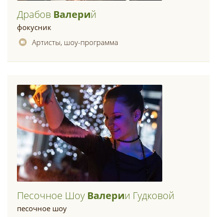
Драбов
Валери
Й
фокусник
Артисты, шоу-программа
Песочное Шоу
Валери
И Гудковой
песочное шоу