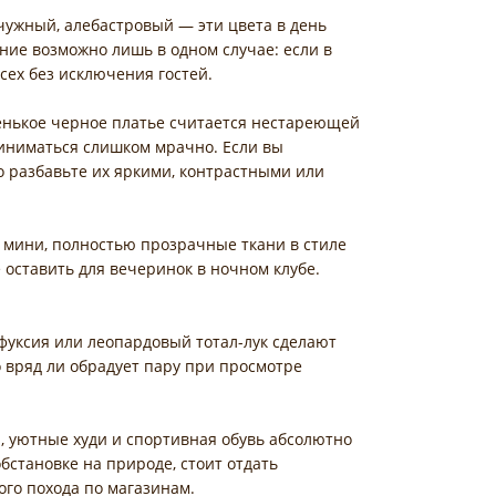
ужный, алебастровый — эти цвета в день
ие возможно лишь в одном случае: если в
сех без исключения гостей.
енькое черное платье считается нестареющей
риниматься слишком мрачно. Если вы
но разбавьте их яркими, контрастными или
е мини, полностью прозрачные ткани в стиле
 оставить для вечеринок в ночном клубе.
фуксия или леопардовый тотал-лук сделают
о вряд ли обрадует пару при просмотре
 уютные худи и спортивная обувь абсолютно
бстановке на природе, стоит отдать
ого похода по магазинам.