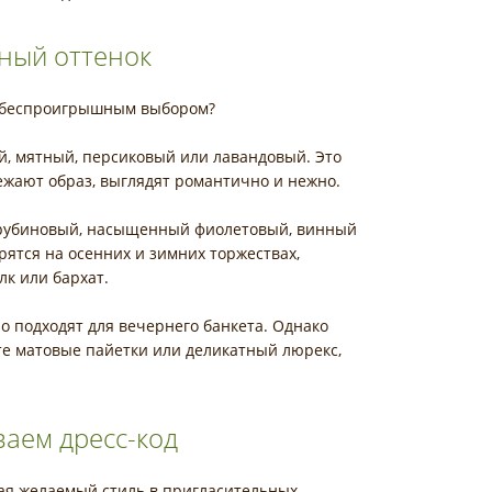
ьный оттенок
ут беспроигрышным выбором?
й, мятный, персиковый или лавандовый. Это
ежают образ, выглядят романтично и нежно.
рубиновый, насыщенный фиолетовый, винный
ятся на осенних и зимних торжествах,
лк или бархат.
о подходят для вечернего банкета. Однако
йте матовые пайетки или деликатный люрекс,
аем дресс-код
вая желаемый стиль в пригласительных