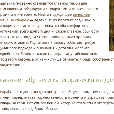
адеть?» мгновенно становится главной темой для
азмышлений, обсуждений с подругами и многочасового
ерфинга в интернете. Найти подходящее
вечернее
латье на свадьбу
— задача не из простых, ведь нужно
ыглядеть элегантно, чувствовать себя комфортно на
ротяжении всего долгого дня и, самое главное, соблюсти
егласные (а иногда и строго прописанные) правила
ветского этикета. Подготовка к такому событию требует
думчивого подхода и внимания к деталям. Давайте
одробно разберемся, какие наряды станут абсолютным
итом этого сезона, а от каких лучше отказаться ради собственн
олодоженов.
лавные табу: чего категорически не до
вадьба — это день, когда в центре всеобщего внимания находя
олжен подчеркивать торжественность момента и украшать празд
згляды на себя. Вот список вещей, которые стилисты и эксперт
спользовать в свадебном образе: