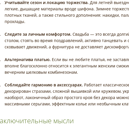
Учитывайте сезон и локацию торжества.
Для летней выездно
легкие, дышащие материалы вроде шифона. Зимнее торжеств
плотных тканей, а также стильного дополнения: накидки, па
прохлады.
Следите за личным комфортом.
Свадьба — это всегда долги
столом, стоять во время поздравлений, активно танцевать и
сковывает движений, а фурнитура не доставляет дискомфорт
Альтернатива платью.
Если вы не любите платья, не застав
вполне благосклонно относится к элегантным женским смо
вечерним шелковым комбинезонам.
Соблюдайте гармонию в аксессуарах.
Работает классическое
декорирован стразами, сложной вышивкой или кружевом, у
наоборот, лаконичный образ простого кроя без декора можн
массивными серьгами, эффектным колье или необычным кла
аключительные мысли