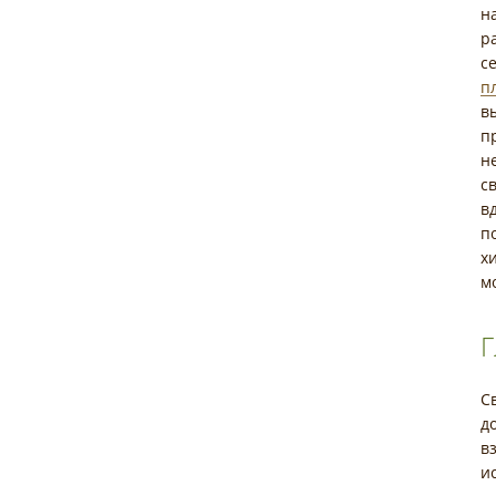
н
р
с
п
в
п
н
с
в
п
х
м
Г
С
д
в
и