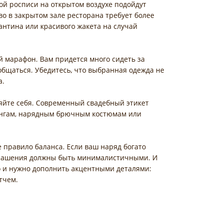
й росписи на открытом воздухе подойдут
о в закрытом зале ресторана требует более
лантина или красивого жакета на случай
й марафон. Вам придется много сидеть за
 общаться. Убедитесь, что выбранная одежда не
а.
ляйте себя. Современный свадебный этикет
кингам, нарядным брючным костюмам или
 правило баланса. Если ваш наряд богато
крашения должны быть минималистичными. И
о и нужно дополнить акцентными деталями:
тчем.