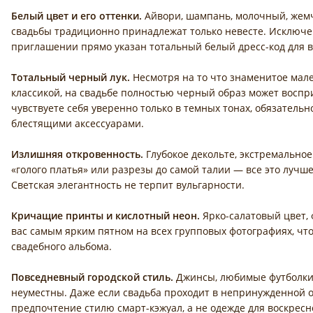
Белый цвет и его оттенки.
Айвори, шампань, молочный, жемч
свадьбы традиционно принадлежат только невесте. Исключен
приглашении прямо указан тотальный белый дресс-код для в
Тотальный черный лук.
Несмотря на то что знаменитое мал
классикой, на свадьбе полностью черный образ может восп
чувствуете себя уверенно только в темных тонах, обязатель
блестящими аксессуарами.
Излишняя откровенность.
Глубокое декольте, экстремально
«голого платья» или разрезы до самой талии — все это лучше
Светская элегантность не терпит вульгарности.
Кричащие принты и кислотный неон.
Ярко-салатовый цвет, 
вас самым ярким пятном на всех групповых фотографиях, чт
свадебного альбома.
Повседневный городской стиль.
Джинсы, любимые футболки,
неуместны. Даже если свадьба проходит в непринужденной о
предпочтение стилю смарт-кэжуал, а не одежде для воскресн