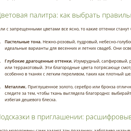
ветовая палитра: как выбрать правил
сли с запрещенными цветами все ясно, то какие оттенки стан
Пастельные тона.
Нежно-розовый, пудровый, небесно-голубо
идеальные варианты для весенних и летних свадеб. Они осв
Глубокие драгоценные оттенки.
Изумрудный, сапфировый, 
или терракотовый. Эти благородные цвета потрясающе смотр
особенно в тканях с легким переливом, таких как плотный ше
Металлик.
Приглушенное золото, серебро или бронза отличн
следите за тем, чтобы ткань выглядела благородно: выбира
избегая дешевого блеска.
одсказки в приглашении: расшифровыв
асто молодожены сами задают тон празднику, заботливо указы