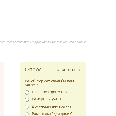
вадебного гостя: табу и правила выбора вечернего платья
Опрос
ВСЕ ОПРОСЫ
Какой формат свадьбы вам
ближе?
Пышное торжество
Камерный ужин
Дружеская вечеринка
Романтика "для двоих"