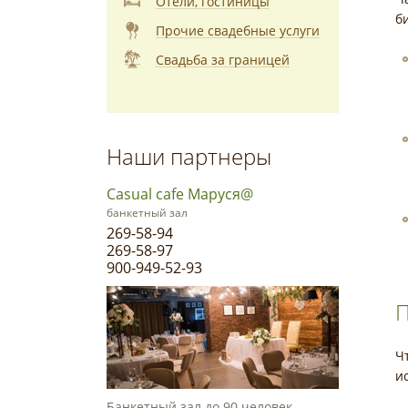
Отели, гостиницы
б
Прочие свадебные услуги
Свадьба за границей
Наши партнеры
Casual cafe Маруся@
банкетный зал
269-58-94
269-58-97
900-949-52-93
П
Ч
и
Банкетный зал до 90 человек.