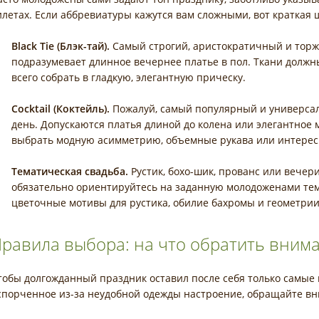
илетах. Если аббревиатуры кажутся вам сложными, вот краткая 
Black Tie (Блэк-тай).
Самый строгий, аристократичный и торж
подразумевает длинное вечернее платье в пол. Ткани должн
всего собрать в гладкую, элегантную прическу.
Cocktail (Коктейль).
Пожалуй, самый популярный и универсал
день. Допускаются платья длиной до колена или элегантное 
выбрать модную асимметрию, объемные рукава или интерес
Тематическая свадьба.
Рустик, бохо-шик, прованс или вечери
обязательно ориентируйтесь на заданную молодоженами тем
цветочные мотивы для рустика, обилие бахромы и геометрии
равила выбора: на что обратить вним
тобы долгожданный праздник оставил после себя только самые 
спорченное из-за неудобной одежды настроение, обращайте в