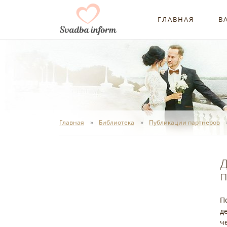
ГЛАВНАЯ
В
Главная
Библиотека
Публикации партнеров
Д
п
П
д
ч