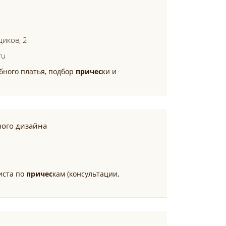
щиков, 2
ru
бного платья, подбор
причес
ки и
ного дизайна
иста по
причес
кам (консультации,