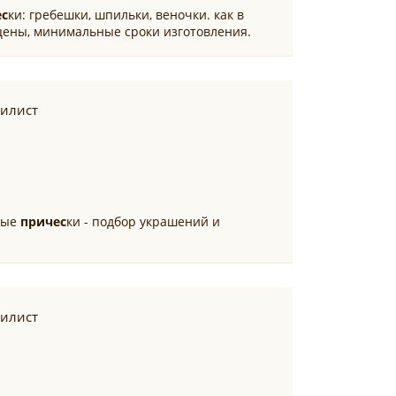
ес
ки: гребешки, шпильки, веночки. как в
 цены, минимальные сроки изготовления.
тилист
бные
причес
ки - подбор украшений и
тилист