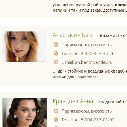
украшения ручной работы для
прич
наличии так и под заказ. доступные
Анастасия Бант
визажист - с
Парикмахеры, визажисты
Телефон:
8-920-423-35-26
E-mail:
an.bant@yandex.ru
… др; - стойкие и воздушные сваде
цветов для свадебного…
Кравцова Анна
свадебный с
Парикмахеры, визажисты
Телефон:
8-904-213-01-02