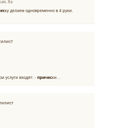
кая, 8а
ес
ку делаем одновременно в 4 руки.
тилист
ои услуги входят: -
причес
ки…
стилист