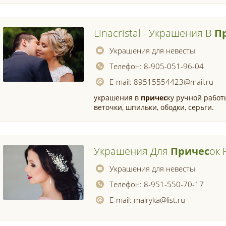
Linacristal - Украшения В
П
Украшения для невесты
Телефон:
8-905-051-96-04
E-mail:
89515554423@mail.ru
украшения в
причес
ку ручной работы
веточки, шпильки, ободки, серьги.
Украшения Для
Причес
Ок 
Украшения для невесты
Телефон:
8-951-550-70-17
E-mail:
mairyka@list.ru