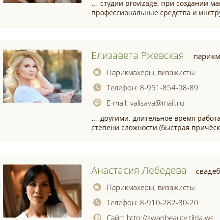
… студии provizage. при создании м
профессиональные средства и инст
Елизавета Ржевская
парикм
Парикмахеры, визажисты
Телефон:
8-951-854-98-89
E-mail:
valisava@mail.ru
… другими. длительное время работ
степени сложности (быстрая причёс
Анастасия Лебедева
сваде
Парикмахеры, визажисты
Телефон:
8-910-282-80-20
Сайт:
http://swanbeauty.tilda.ws