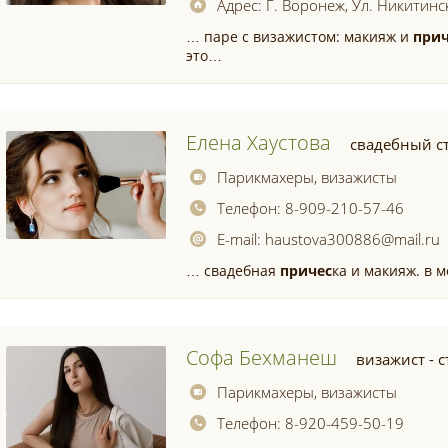
Адрес:
Г. Воронеж, Ул. Никитинс
… паре с визажистом: макияж и
прич
это…
Елена Хаустова
свадебный с
Парикмахеры, визажисты
Телефон:
8-909-210-57-46
E-mail:
haustova300886@mail.ru
… свадебная
причес
ка и макияж. в м
Софа Бехманеш
визажист - 
Парикмахеры, визажисты
Телефон:
8-920-459-50-19