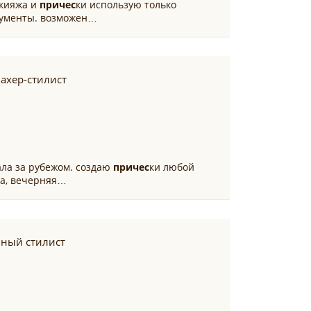
акияжа и
причес
ки использую только
рументы. возможен…
ахер-стилист
ала за рубежом. создаю
причес
ки любой
ка, вечерняя…
бный стилист