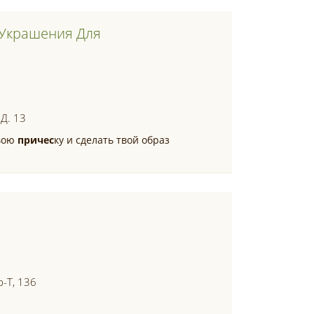
 Украшения Для
 Д. 13
твою
причес
ку и сделать твой образ
-Т, 136