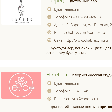
Чабрец
цветочный бар
Букет невесты
Телефон:
8-903-850-48-58
Адрес:
Г. Воронеж, Ул. Беговая, 
E-mail:
chabrecvrn@yandex.ru
Сайт:
http://www.chabrecvrn.ru
… букет-дублер, веночек и цветы дл
основному букету. - мы…
Et Cetera
флористическая студ
Букет невесты
Телефон:
258-35-45
E-mail:
etc-vrn@yandex.ru
… для гостей - живые цветы в
приче