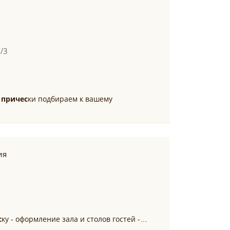
2/3
я
причес
ки подбираем к вашему
ия
с
ку - оформление зала и столов гостей -…