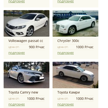
ПОДРОБНЕЕ
ПОДРОБНЕЕ
Volkswagen passat cc
Chrysler 300с
900 Р/час
1000 Р/час
ЦЕНА ОТ:
ЦЕНА ОТ:
ПОДРОБНЕЕ
ПОДРОБНЕЕ
Toyota Camry new
Toyota Камри
1000 Р/час
1000 Р/час
ЦЕНА ОТ:
ЦЕНА ОТ:
ПОДРОБНЕЕ
ПОДРОБНЕЕ