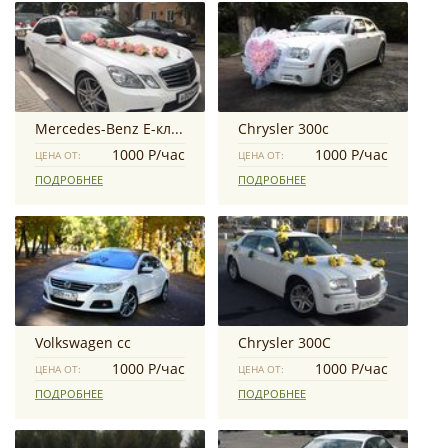
Mercedes-Benz E-класс AMG
Chrysler 300c
1000 Р/час
1000 Р/час
ЦЕНА ОТ:
ЦЕНА ОТ:
ПОДРОБНЕЕ
ПОДРОБНЕЕ
Volkswagen cc
Chrysler 300С
1000 Р/час
1000 Р/час
ЦЕНА ОТ:
ЦЕНА ОТ:
ПОДРОБНЕЕ
ПОДРОБНЕЕ