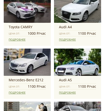
Toyota CAMRY
Audi A4
1000 Р/час
1100 Р/час
ЦЕНА ОТ:
ЦЕНА ОТ:
ПОДРОБНЕЕ
ПОДРОБНЕЕ
Mercedes-Benz E212
Audi А5
1100 Р/час
1100 Р/час
ЦЕНА ОТ:
ЦЕНА ОТ:
ПОДРОБНЕЕ
ПОДРОБНЕЕ