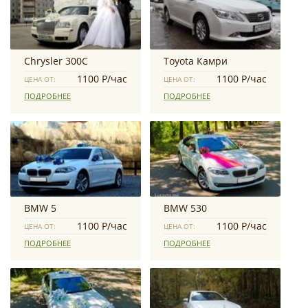
Chrysler 300C
Toyota Камри
1100 Р/час
1100 Р/час
ЦЕНА ОТ:
ЦЕНА ОТ:
ПОДРОБНЕЕ
ПОДРОБНЕЕ
BMW 5
BMW 530
1100 Р/час
1100 Р/час
ЦЕНА ОТ:
ЦЕНА ОТ:
ПОДРОБНЕЕ
ПОДРОБНЕЕ