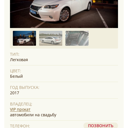
ТИП:
Легковая
ЦВЕТ:
Белый
ГОД ВЫПУСКА:
2017
ВЛАДЕЛЕЦ:
VIP прокат
автомобили на свадьбу
ПОЗВОНИТЬ
ТЕЛЕФОН: