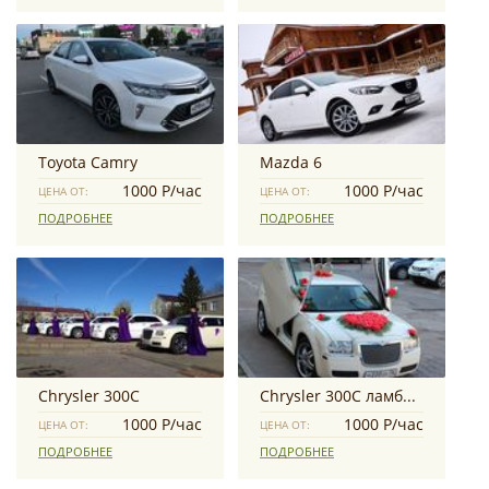
Toyota Camry
Mazda 6
1000 Р/час
1000 Р/час
ЦЕНА ОТ:
ЦЕНА ОТ:
ПОДРОБНЕЕ
ПОДРОБНЕЕ
Chrysler 300C
Chrysler 300C ламбо двери
1000 Р/час
1000 Р/час
ЦЕНА ОТ:
ЦЕНА ОТ:
ПОДРОБНЕЕ
ПОДРОБНЕЕ