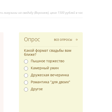
u лимузины на свадьбу (Воронеж), цена 1500 рублей в час
Опрос
ВСЕ ОПРОСЫ
Какой формат свадьбы вам
ближе?
Пышное торжество
Камерный ужин
Дружеская вечеринка
Романтика "для двоих"
Другое