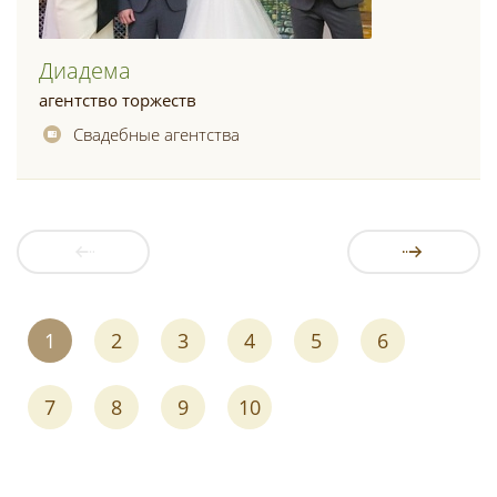
Диадема
агентство торжеств
Свадебные агентства
1
2
3
4
5
6
7
8
9
10