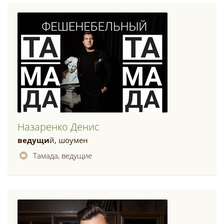
Назаренко Денис
ведущи
й, шоумен
Тамада, ведущие