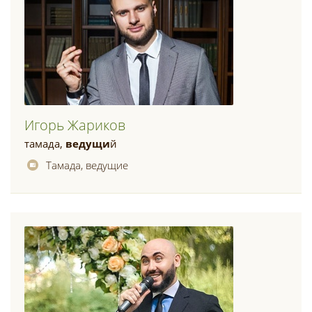
Игорь Жариков
тамада,
ведущи
й
Тамада, ведущие