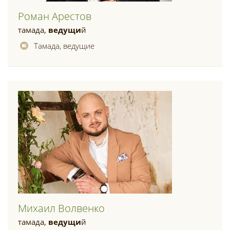
Роман Арестов
тамада,
ведущи
й
Тамада, ведущие
Михаил Волвенко
тамада,
ведущи
й