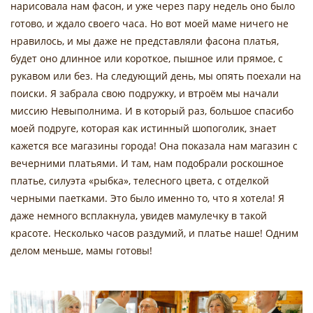
нарисовала нам фасон, и уже через пару недель оно было
готово, и ждало своего часа. Но вот моей маме ничего не
нравилось, и мы даже не представляли фасона платья,
будет оно длинное или короткое, пышное или прямое, с
рукавом или без. На следующий день, мы опять поехали на
поиски. Я забрала свою подружку, и втроём мы начали
миссию Невыполнима. И в который раз, большое спасибо
моей подруге, которая как истинный шопоголик, знает
кажется все магазины города! Она показала нам магазин с
вечерними платьями. И там, нам подобрали роскошное
платье, силуэта «рыбка», телесного цвета, с отделкой
черными паетками. Это было именно то, что я хотела! Я
даже немного всплакнула, увидев мамулечку в такой
красоте. Несколько часов раздумий, и платье наше! Одним
делом меньше, мамы готовы!