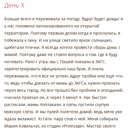
День Х
Больше всего я переживала за погоду. Вдруг будет дождь! А
у нас половина запланированного на открытой
территории. Поэтому первым делом когда я проснулась, я
побежала к окну. И на улице светило яркое солнышко,
щебетали птички. Я всегда хотела провести сборы дома, с
мамой. Поэтому даже не стояло вопроса о том, где я буду
ночевать. Рано с утра, мы с Пашей поехали в ЗАГС,
зарегестрировать официально наш брак. Я очень
переживала, что я все не успею, вдруг пробки или ещё что-
то, ведь чтобы доехать от мамы до ЗАГСа, нужно проехать
через весь город. Но все прошло без проблем и опозданий,
сначала приехал он, а через 5 минут я. Нас быстро
расписали, мамы поплакали, а папы пустили скупую
мужскую слезу. И мы пулей полетели домой, ведь меня уже
ждала визажист. Кстати, пару слов о ней. Меня собирала
Мария Ковальчук, из студии «ProVizage». Мастер своего