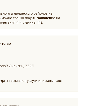
льного и ленинского районов не
ь можно только подать
заявлен
ие на
четания (пл. ленина, 11).
нтство
ковой Дивизии, 232/1
гда
навязывают услуги или завышают