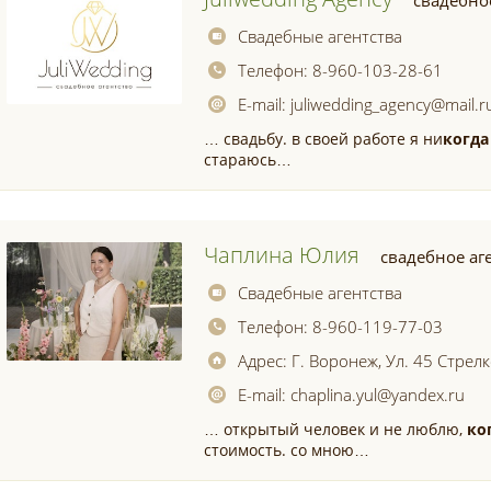
свадебно
Свадебные агентства
Телефон:
8-960-103-28-61
E-mail:
juliwedding_agency@mail.r
… свадьбу. в своей работе я ни
когда
стараюсь…
Чаплина Юлия
свадебное аг
Свадебные агентства
Телефон:
8-960-119-77-03
Адрес:
Г. Воронеж, Ул. 45 Стрел
E-mail:
chaplina.yul@yandex.ru
… открытый человек и не люблю,
ко
стоимость. со мною…