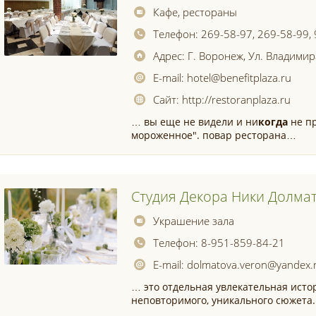
Кафе, рестораны
Телефон:
269-58-97, 269-58-99,
Адрес:
Г. Воронеж, Ул. Владимир
E-mail:
hotel@benefitplaza.ru
Сайт:
http://restoranplaza.ru
… вы еще не видели и ни
когда
не п
мороженное". повар ресторана…
Студия Декора Ники Долма
Украшение зала
Телефон:
8-951-859-84-21
E-mail:
dolmatova.veron@yandex.
… это отдельная увлекательная истор
неповторимого, уникального сюжета.