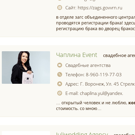
Сайт:
https://zags.govvrn.ru
в отделе загс объединенного центра
проводятся регистрации брака! здес
регистрацию брака во дворец бракосо
Чаплина Event
свадебное аге
Свадебные агентства
Телефон:
8-960-119-77-03
Адрес:
Г. Воронеж, Ул. 45 Стрел
E-mail:
chaplina.yul@yandex.
… открытый человек и не люблю,
ко
стоимость. со мною…
Juliwedding Agency