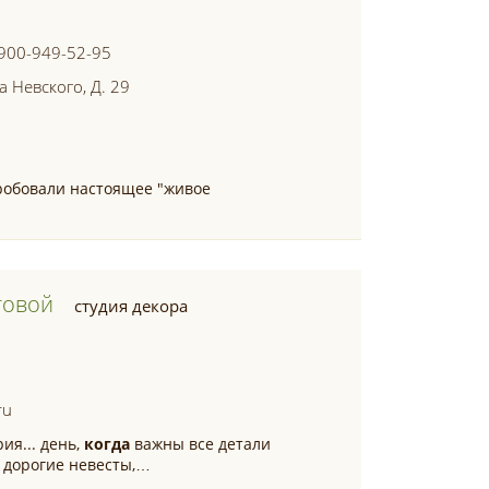
 900-949-52-95
а Невского, Д. 29
робовали настоящее "живое
товой
студия декора
ru
ия... день,
когда
важны все детали
 дорогие невесты,…