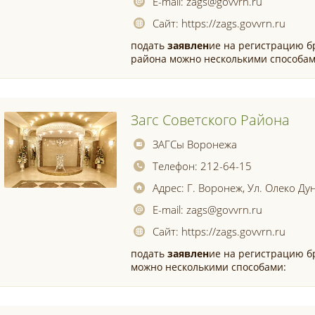
E-mail:
zags@govvrn.ru
Сайт:
https://zags.govvrn.ru
подать
заявлен
ие на регистрацию бр
района можно несколькими способам
Загс Советского Района
ЗАГСы Воронежа
Телефон:
212-64-15
Адрес:
Г. Воронеж, Ул. Олеко Ду
E-mail:
zags@govvrn.ru
Сайт:
https://zags.govvrn.ru
подать
заявлен
ие на регистрацию бр
можно несколькими способами: