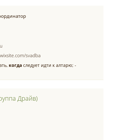
оординатор
ru
wixsite.com/svadba
ать,
когда
следует идти к алтарю; -
руппа Драйв)