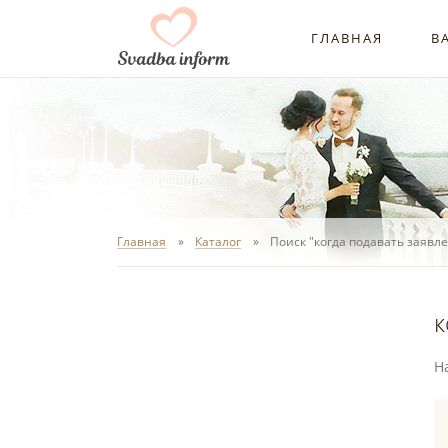
ГЛАВНАЯ
В
Главная
Каталог
Поиск "когда подавать заявл
к
Н