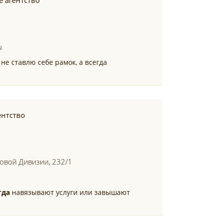
е агентство
u
не ставлю себе рамок, а всегда
ентство
ковой Дивизии, 232/1
гда
навязывают услуги или завышают