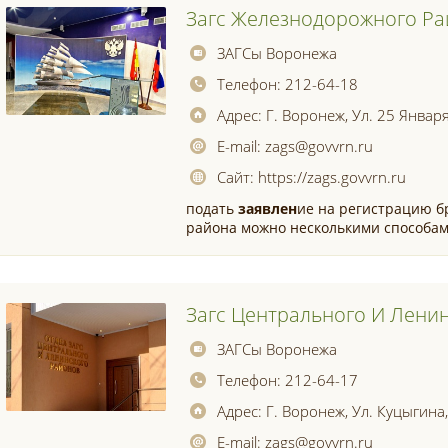
Загс Железнодорожного Р
ЗАГСы Воронежа
Телефон:
212-64-18
Адрес:
Г. Воронеж, Ул. 25 Января
E-mail:
zags@govvrn.ru
Сайт:
https://zags.govvrn.ru
подать
заявлен
ие на регистрацию б
района можно несколькими способам
Загс Центрального И Лени
ЗАГСы Воронежа
Телефон:
212-64-17
Адрес:
Г. Воронеж, Ул. Куцыгина,
E-mail:
zags@govvrn.ru