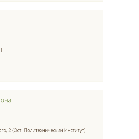
11
йона
ого, 2 (ост. Политехнический Институт)