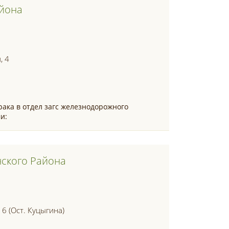
айона
, 4
рака в отдел загс железнодорожного
и:
нского Района
 6 (ост. Куцыгина)